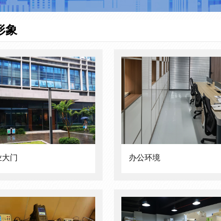
形象
业大门
办公环境