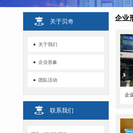
企业
关于贝奇
关于我们
企业形象
团队活动
企
联系我们