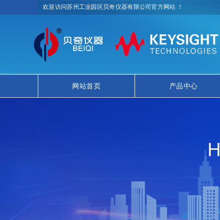
欢迎访问苏州工业园区贝奇仪器有限公司官方网站 ！
网站首页
产品中心
H