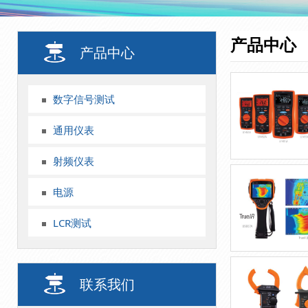
产品中心
产品中心
数字信号测试
通用仪表
射频仪表
电源
LCR测试
联系我们